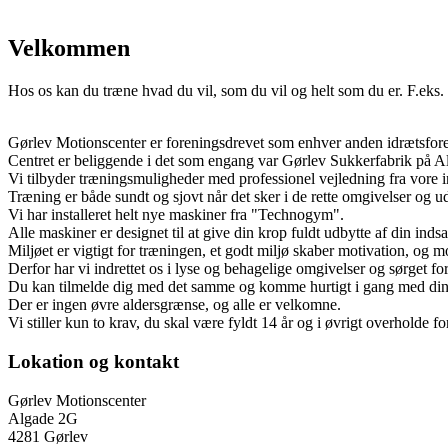
Velkommen
Hos os kan du træne hvad du vil, som du vil og helt som du er. F.eks.
Gørlev Motionscenter er foreningsdrevet som enhver anden idrætsfo
Centret er beliggende i det som engang var Gørlev Sukkerfabrik på A
Vi tilbyder træningsmuligheder med professionel vejledning fra vore in
Træning er både sundt og sjovt når det sker i de rette omgivelser og u
Vi har installeret helt nye maskiner fra "Technogym".
Alle maskiner er designet til at give din krop fuldt udbytte af din indsa
Miljøet er vigtigt for træningen, et godt miljø skaber motivation, og mo
Derfor har vi indrettet os i lyse og behagelige omgivelser og sørget 
Du kan tilmelde dig med det samme og komme hurtigt i gang med din
Der er ingen øvre aldersgrænse, og alle er velkomne.
Vi stiller kun to krav, du skal være fyldt 14 år og i øvrigt overholde f
Lokation og kontakt
Gørlev Motionscenter
Algade 2G
4281 Gørlev