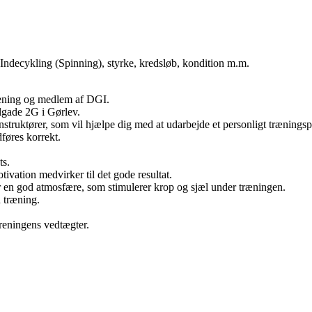
 Indecykling (Spinning), styrke, kredsløb, kondition m.m.
rening og medlem af DGI.
lgade 2G i Gørlev.
struktører, som vil hjælpe dig med at udarbejde et personligt træningsp
dføres korrekt.
ts.
tivation medvirker til det gode resultat.
for en god atmosfære, som stimulerer krop og sjæl under træningen.
 træning.
oreningens vedtægter.